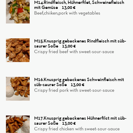
M14.Rindfleisch, Hühnerfilet, Schweinefleisch
mit Gemüse
13,00 €
Beef,chiiken,pork with vegetables
M15.Knusprig gebackenes Rindfleisch mit süb-
saurer Soße
13,00 €
Crispy fried beef with sweet-sour-sauce
M16.Knusprig gebackenes Schweinfleisch mit
süb-saurer Soße
13,00 €
Crispy fried pork with sweet-sour-sauce
M17.Knusprig gebackenes Hühnerfilct mit süb-
saurer Soße
13,00 €
Crispy fried chicken with sweet-sour-sauce