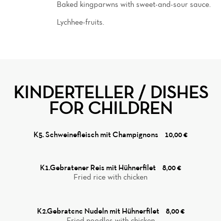
Baked kingparwns with sweet-and-sour sauce.
Lychhee-fruits.
KINDERTELLER / DISHES
FOR CHILDREN
K5. Schweinefleisch mit Champignons
10,00 €
K1.Gebratener Reis mit Hühnerfilet
8,00 €
Fried rice with chicken
K2.Gebratcnc Nudeln mit Hühnerfilet
8,00 €
Fried noodles with chicken