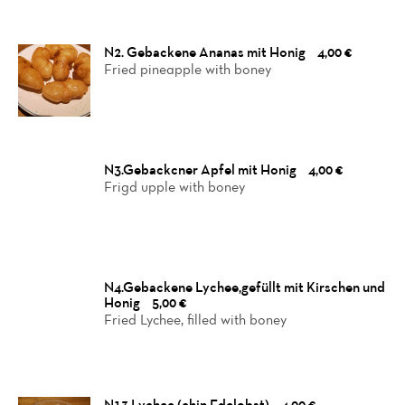
N2. Gebackene Ananas mit Honig
4,00 €
Fried pineapple with boney
N3.Gebackcner Apfel mit Honig
4,00 €
Frigd upple with boney
N4.Gebackene Lychee,gefüllt mit Kirschen und
Honig
5,00 €
Fried Lychee, filled with boney
N13.Lychee (chin.Edelobst)
4,00 €