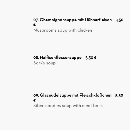
07. Champignonsuppe mit Hühnerfleisch
4,50
€
Musbrooms soup with chicken
08. Haifischflossensuppe
5,50 €
Sark's soup
09. Glasnudelsuppe mit Fleischklößchen
5,50
€
Siber-noodles soup with meat balls