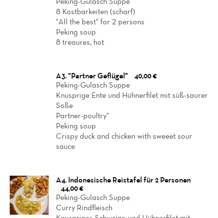
Peking-Gulasch Suppe
8 Kostbarkeiten (scharf)
"All the best" for 2 persons
Peking soup
8 treaures, hot
A3. "Partner Geflügel"
40,00 €
Peking-Gulasch Suppe
Knusprige Ente und Hühnerfilet mit süß-saurer
Soße
Partner-poultry"
Peking soup
Crispy duck and chicken with sweeet sour
sauce
A4. Indonesische Reistafel für 2 Personen
44,00 €
Peking-Gulasch Suppe
Curry Rindfleisch
Knuspriges Schweine-und Hühnerfilet mit