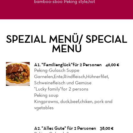
bamboo-sboo Peking style,hot
SPEZIAL MENÜ/ SPECIAL
MENU
A1. "Familienglück"für 2 Personen
46,00 €
Peking-Gulasch Suppe
Garnelen,Ente,Rindfleisch,Hühnerfilet,
Schweinefleisch und Gemüse
"Lucky family"for 2 persons
Peking soup
Kingprawns, duck,beef,chiken, pork and
vgetables
A2. "Alles Gute" für 2 Personen
38,00 €