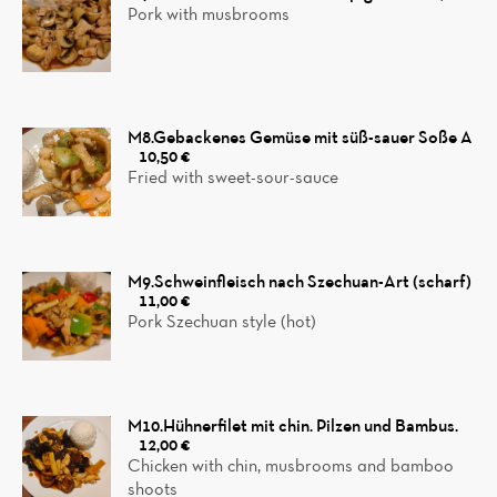
Pork with musbrooms
M8.Gebackenes Gemüse mit süß-sauer Soße A
10,50 €
Fried with sweet-sour-sauce
M9.Schweinfleisch nach Szechuan-Art (scharf)
11,00 €
Pork Szechuan style (hot)
M10.Hühnerfilet mit chin. Pilzen und Bambus.
12,00 €
Chicken with chin, musbrooms and bamboo
shoots