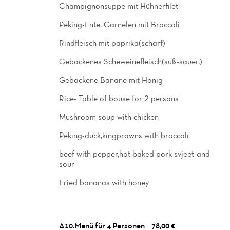
Champignonsuppe mit Hühnerfilet
Peking-Ente, Garnelen mit Broccoli
Rindfleisch mit paprika(scharf)
Gebackenes Scheweinefleisch(süß-sauer,)
Gebackene Banane mit Honig
Rice- Table of bouse for 2 persons
Mushroom soup with chicken
Peking-duck,kingprawns with broccoli
beef with pepper,hot baked pork svjeet-and-
sour
Fried bananas with honey
A10.Menü für 4 Personen
78,00 €