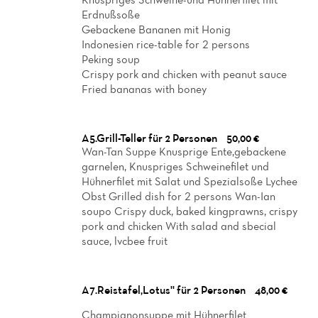
Erdnußsoße
Gebackene Bananen mit Honig
Indonesien rice-table for 2 persons
Peking soup
Crispy pork and chicken with peanut sauce
Fried bananas with boney
A5.Grill-Teller für 2 Personen
50,00 €
Wan-Tan Suppe Knusprige Ente,gebackene
garnelen, Knuspriges Schweinefilet und
Hühnerfilet mit Salat und Spezialsoße Lychee
Obst Grilled dish for 2 persons Wan-Ian
soupo Crispy duck, baked kingprawns, crispy
pork and chicken With salad and sbecial
sauce, lvcbee fruit
A7.Reistafel,Lotus'' für 2 Personen
48,00 €
Champignonsuppe mit Hühnerfilet